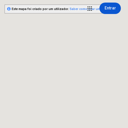
Entrar
Este mapa foi criado por um utilizador.
Saber como criar um mapa.