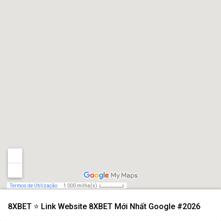
Termos de Utilização
1 000 milha(s)
8XBET ⭐️ Link Website 8XBET Mới Nhất Google #2026